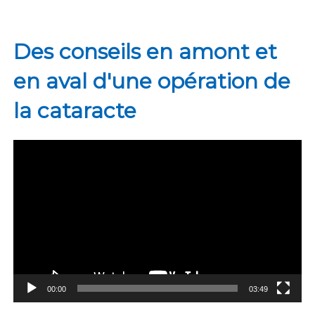
Des conseils en amont et
en aval d'une opération de
la cataracte
Lecteur
vidéo
00:00
03:49