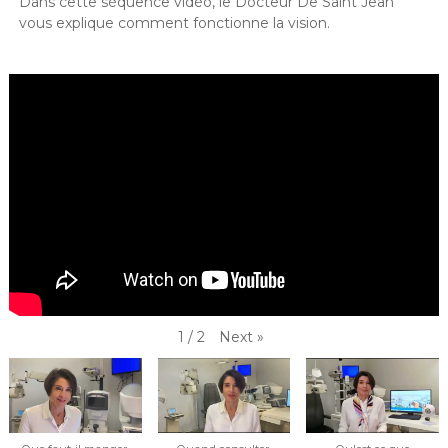
Dans cette séquence vidéo, le Docteur De Saint Jean
vous explique comment fonctionne la vision.
Next
»
1
/
2