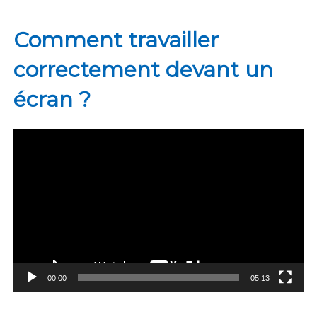
Comment travailler
correctement devant un
écran ?
Lecteur
vidéo
00:00
05:13