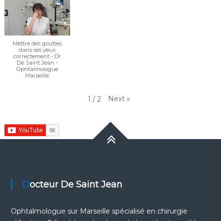
Mettre des gouttes
dans ses yeux
correctement - Dr
De Saint Jean -
Ophtalmologue
Marseille
Next
»
1
/
2
Docteur De Saint Jean
Ophtalmologue sur Marseille
spécialisé en chirurgie