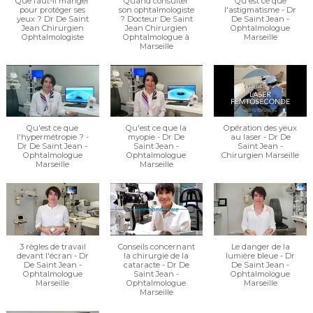
Que faut-il manger
Quand consulter
Qu'est ce que
pour protéger ses
son ophtalmologiste
l'astigmatisme - Dr
yeux ? Dr De Saint
? Docteur De Saint
De Saint Jean -
Jean Chirurgien
Jean Chirurgien
Ophtalmologue
Ophtalmologiste
Ophtalmologue à
Marseille
Marseille
Qu'est ce que
Qu'est ce que la
Opération des yeux
l'hypermétropie ? -
myopie - Dr De
au laser - Dr De
Dr De Saint Jean -
Saint Jean -
Saint Jean -
Ophtalmologue
Ophtalmologue
Chirurgien Marseille
Marseille
Marseille
3 règles de travail
Conseils concernant
Le danger de la
devant l'écran - Dr
la chirurgie de la
lumière bleue - Dr
De Saint Jean -
cataracte - Dr De
De Saint Jean -
Ophtalmologue
Saint Jean -
Ophtalmologue
Marseille
Ophtalmologue
Marseille
Marseille