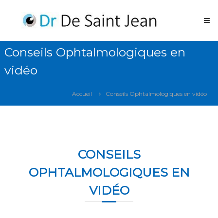
Aller
Operation
au
des
contenu
yeux
Laser
Conseils Ophtalmologiques en
Marseille
vidéo
Opération
des
yeux
Accueil
Conseils Ophtalmologiques en vidéo
laser
Marseille
CONSEILS
OPHTALMOLOGIQUES EN
VIDÉO