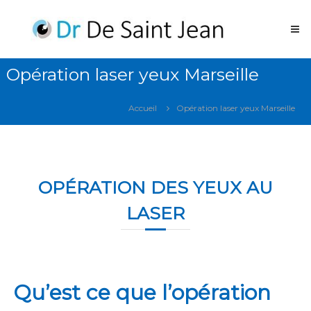
Operation
des
yeux
Laser
Opération laser yeux Marseille
Marseille
Opération
Accueil
Opération laser yeux Marseille
des
yeux
laser
Marseille
OPÉRATION DES YEUX AU
LASER
Qu’est ce que l’opération