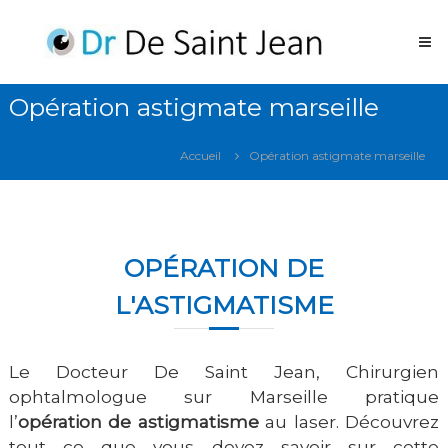
Aller
Operation
au
des
contenu
yeux
Laser
Opération astigmate marseille
Marseille
Opération
Accueil
Opération astigmate marseille
des
yeux
laser
Marseille
OPÉRATION DE
L'ASTIGMATISME
Le Docteur De Saint Jean, Chirurgien
ophtalmologue sur Marseille
pratique
l’
opération de
astigmatisme
au laser. Découvrez
tout ce que vous devez savoir sur cette