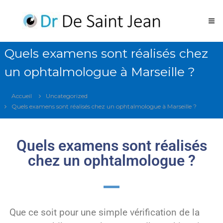
Operation
des
yeux
Laser
Quels examens sont réalisés chez
Marseille
un ophtalmologue à Marseille ?
Opération
des
yeux
Accueil
Uncategorized
laser
Marseille
Quels examens sont réalisés chez un ophtalmologue à Marseille ?
Quels examens sont réalisés
chez un ophtalmologue ?
Que ce soit pour une simple vérification de la